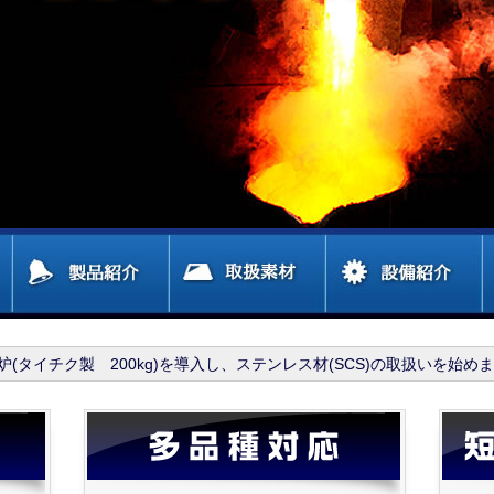
炉(タイチク製 200kg)を導入し、ステンレス材(SCS)の取扱いを始め