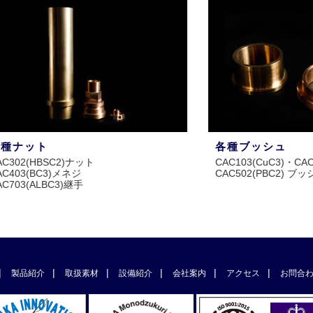
各種ブッシュ
SC2)ナット
CAC103(CuC3)・CAC603(LBC3)
3)メネジ
CAC502(PBC2) ブッシュ
BC3)継手
製品紹介
取扱素材
設備紹介
会社案内
アクセス
お問合