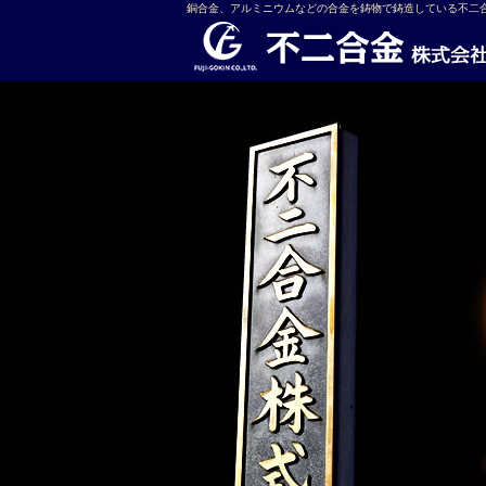
銅合金、アルミニウムなどの合金を鋳物で鋳造している不二