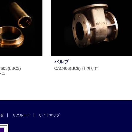
バルブ
CAC406(BC6) 仕切り弁
C
わせ
リクルート
サイトマップ