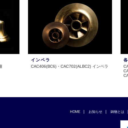
インペラ
各種ナット
CAC406(BC6)・CAC702(ALBC2) インペラ
CAC302(HB
CAC403(BC
CAC703(AL
HOME
お知らせ
鋳物とは